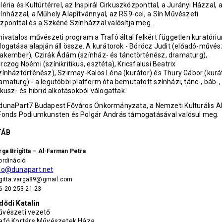
léria és Kultúrtérrel, az Inspirál Cirkuszközponttal, a Jurányi Házzal, 
ínházzal, a Műhely Alapítvánnyal, az RS9-cel, a Sín Művészeti
zponttal és a Szkéné Színházzal valósítja meg.
hivatalos művészeti program a Trafó által felkért független kuratóri
logatása alapján áll össze. A kurátorok - Böröcz Judit (előadó-művés
akember), Czirák Ádám (színház- és tánctörténész, dramaturg),
rczog Noémi (színikritikus, esztéta), Kricsfalusi Beatrix
zínháztörténész), Szirmay-Kalos Léna (kurátor) és Thury Gábor (kurát
amaturg) - a legutóbbi platform óta bemutatott színházi, tánc-, báb-,
rkusz- és hibrid alkotásokból válogattak.
dunaPart7 Budapest Főváros Önkormányzata, a Nemzeti Kulturális Al
Fonds Podiumkunsten és Polgár András támogatásával valósul meg.
TÁB
rga Brigitta – Al-Farman Petra
ordináció
fo@dunapart.net
igitta.varga89@gmail.com
6 20 253 21 23
dődi Katalin
vészeti vezető
afó Kortárs Művészetek Háza