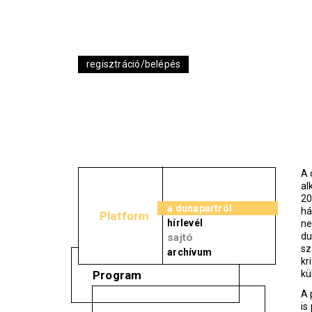
regisztráció/belépés
A 
al
20
a dunapartról
há
Platform
hírlevél
ne
du
sajtó
sz
archívum
kr
Program
kü
A 
is