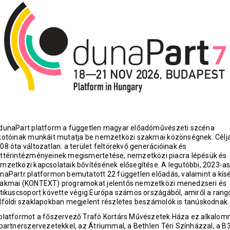
dunaPart platform a független magyar előadóművészeti szcéna
kotóinak munkáit mutatja be nemzetközi szakmai közönségnek. Célj
08 óta változatlan: a terület feltörekvő generációinak és
ttérintézményeinek megismertetése, nemzetközi piacra lépésük és
mzetközi kapcsolataik bővítésének elősegítése. A legutóbbi, 2023-a
naPartr platformon bemutatott 22 független előadás, valamint a kís
akmai (KONTEXT) programokat jelentős nemzetközi menedzseri és
itikuscsoport követte végig Európa számos országából, amiről a rang
lföldi szaklapokban megjelent részletes beszámolók is tanúskodnak.
platformot a főszervező Trafó Kortárs Művészetek Háza ez alkalom
 partnerszervezetekkel, az Átriummal, a Bethlen Téri Színházzal, a B