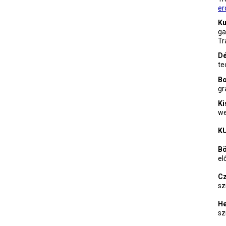
er
Ku
ga
Tr
Dé
te
Bo
gr
Ki
we
K
Bö
el
C
sz
H
sz