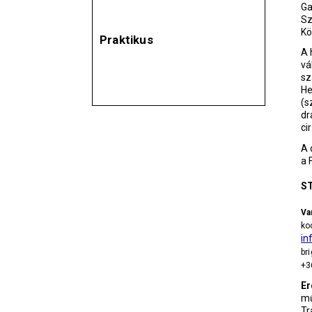
Ga
Sz
Kö
Praktikus
A 
vá
sz
He
(s
dr
ci
A 
a 
S
Va
ko
in
br
+3
Er
mű
Tr