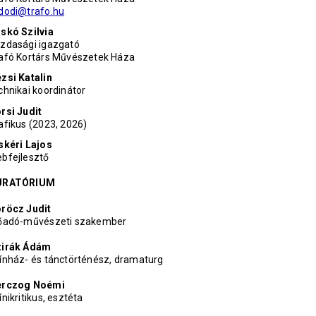
dodi@trafo.hu
skó Szilvia
zdasági igazgató
afó Kortárs Művészetek Háza
zsi Katalin
chnikai koordinátor
rsi Judit
afikus (2023, 2026)
skéri Lajos
bfejlesztő
URATÓRIUM
röcz Judit
őadó-művészeti szakember
zirák Ádám
ínház- és tánctörténész, dramaturg
erczog Noémi
ínikritikus, esztéta