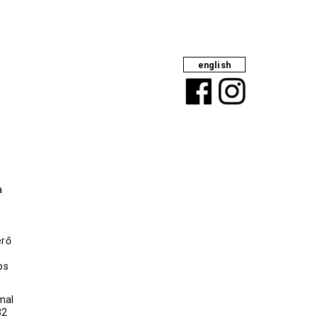
english
Facebook
Instagram
a
s
érő
os
mal
32