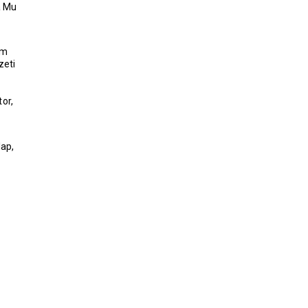
a Mu
um
zeti
or,
ap,